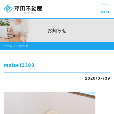
menu
売りたい
お部屋探しを
お知らせ
貸したい方
依頼する
ホーム
お知らせ
借りたい
売りたい
resize12388
買いたい
2026/07/09
賃貸管理のご提案
芹田不動産の強み
スタッフ紹介
会社紹介