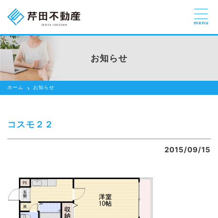
menu
売りたい
お部屋探しを
お知らせ
貸したい方
依頼する
ホーム
お知らせ
借りたい
売りたい
コスモ２２
買いたい
2015/09/15
賃貸管理のご提案
芹田不動産の強み
スタッフ紹介
会社紹介