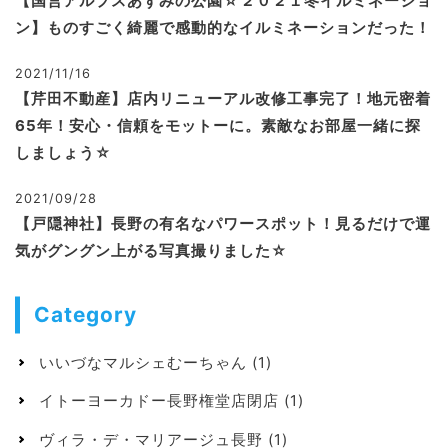
【国営アルプスあずみの公園☆２０２１冬イルミネーショ
ン】ものすごく綺麗で感動的なイルミネーションだった！
2021/11/16
【芹田不動産】店内リニューアル改修工事完了！地元密着
65年！安心・信頼をモットーに。素敵なお部屋一緒に探
しましょう☆
2021/09/28
【戸隠神社】長野の有名なパワースポット！見るだけで運
気がグングン上がる写真撮りました☆
Category
いいづなマルシェむーちゃん
(1)
イトーヨーカドー長野権堂店閉店
(1)
ヴィラ・デ・マリアージュ長野
(1)