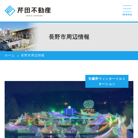
menu
売りたい
お部屋探しを
長野市周辺情報
貸したい方
依頼する
ホーム
長野市周辺情報
借りたい
売りたい
安曇野ウィンターイルミ
買いたい
ネーション
賃貸管理のご提案
芹田不動産の強み
スタッフ紹介
会社紹介