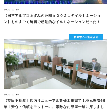
ブログ
2021.11.26
【国営アルプスあずみの公園☆２０２１冬イルミネーショ
ン】ものすごく綺麗で感動的なイルミネーションだった！
退去連絡フォームはこちら
長野市の不動産会社
お部屋探し専用LINEはこちら
2021.11.16
【芹田不動産】店内リニューアル改修工事完了！地元密着65
年！安心・信頼をモットーに。素敵なお部屋一緒に探しまし