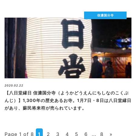
信濃国分寺
2020.02.22
【八日堂縁日 信濃国分寺（ようかどうえんにちしなのこくぶ
んじ）】1,300年の歴史あるお寺。1月7日・8日は八日堂縁日
があり、蘇民将来符が売られています。
Page 1 of 8
1
2
3
4
5
6
...
8
»