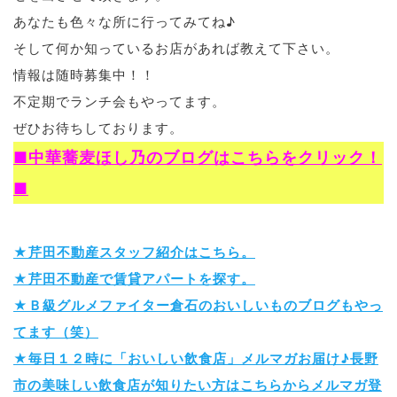
あなたも色々な所に行ってみてね♪
ブログ
そして何か知っているお店があれば教えて下さい。
情報は随時募集中！！
不定期でランチ会もやってます。
退去連絡フォームはこちら
ぜひお待ちしております。
■中華蕎麦ほし乃のブログはこちらをクリック！
お部屋探し専用LINEはこちら
■
★芹田不動産スタッフ紹介はこちら。
★芹田不動産で賃貸アパートを探す。
★Ｂ級グルメファイター倉石のおいしいものブログもやっ
てます（笑）
★毎日１２時に「おいしい飲食店」メルマガお届け♪長野
市の美味しい飲食店が知りたい方はこちらからメルマガ登