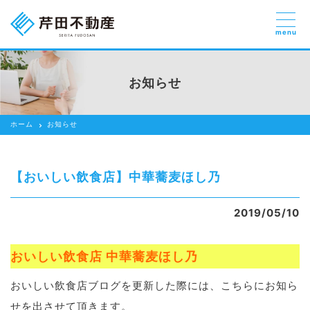
menu
売りたい
お部屋探しを
お知らせ
貸したい方
依頼する
ホーム
お知らせ
借りたい
売りたい
【おいしい飲食店】中華蕎麦ほし乃
買いたい
2019/05/10
賃貸管理のご提案
芹田不動産の強み
おいしい飲食店 中華蕎麦ほし乃
スタッフ紹介
おいしい飲食店ブログを更新した際には、こちらにお知ら
せを出させて頂きます。
会社紹介