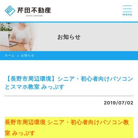
menu
売りたい
お部屋探しを
お知らせ
貸したい方
依頼する
ホーム
お知らせ
借りたい
売りたい
【長野市周辺環境】シニア・初心者向けパソコン
買いたい
とスマホ教室 みっぷす
賃貸管理のご提案
2019/07/02
芹田不動産の強み
長野市周辺環境
シニア・初心者向けパソコン教
スタッフ紹介
室 みっぷす
会社紹介