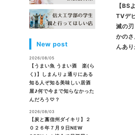
【BS
TVデ
滅の刃
かのさ
New post
んあり
2026/08/05
【うまい魚 うまい酒 楽(ら
く)】しまんりょ通りにある
知る人ぞ知る美味しい居酒
屋♪何で今まで知らなかった
んだろう♡？
2026/08/03
【炭と藁信州ダイキリ】２
０２６年７月９日NEW