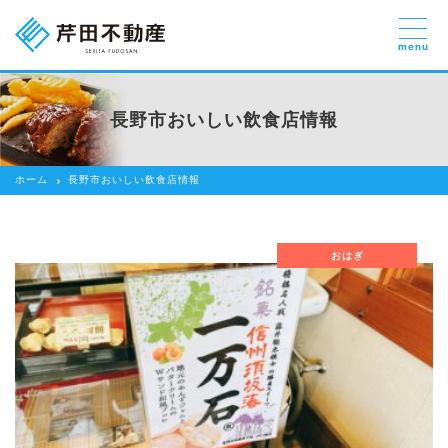
menu
売りたい
お部屋探しを
長野市おいしい飲食店情報
貸したい方
依頼する
ホーム
長野市おいしい飲食店情報
借りたい
売りたい
おはぎ
買いたい
賃貸管理のご提案
芹田不動産の強み
スタッフ紹介
会社紹介