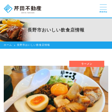
menu
売りたい
お部屋探しを
長野市おいしい飲食店情報
貸したい方
依頼する
ホーム
長野市おいしい飲食店情報
借りたい
売りたい
ラーメン
買いたい
賃貸管理のご提案
芹田不動産の強み
スタッフ紹介
会社紹介