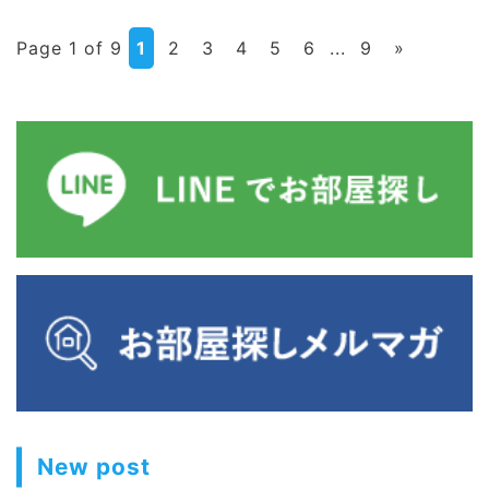
Page 1 of 9
1
2
3
4
5
6
...
9
»
New post