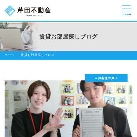
menu
売りたい
お部屋探しを
賃貸お部屋探しブログ
貸したい方
依頼する
ホーム
賃貸お部屋探しブログ
借りたい
売りたい
★お客様の声☆
買いたい
賃貸管理のご提案
芹田不動産の強み
スタッフ紹介
会社紹介