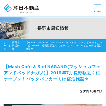
menu
売りたい
お部屋探しを
長野市周辺情報
貸したい方
依頼する
ホ
長野市
【Mash Cafe & Bed NAGANO(マッシュカフェアンドベッドナガ
借りたい
ー
周辺情
ノ)】2019年7月長野駅近くにオープン！バックパッカー向け宿泊
ム
報
施設☆
売りたい
買いたい
【Mash Cafe & Bed NAGANO(マッシュカフェ
アンドベッドナガノ)】2019年7月長野駅近くに
賃貸管理のご提案
オープン！バックパッカー向け宿泊施設☆
芹田不動産の強み
2019/08/17
スタッフ紹介
会社紹介