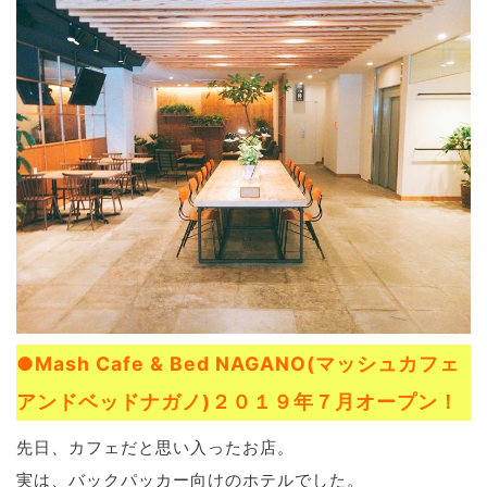
ブログ
退去連絡フォームはこちら
お部屋探し専用LINEはこちら
●Mash Cafe & Bed NAGANO(マッシュカフェ
アンドベッドナガノ)２０１９年７月オープン！
先日、カフェだと思い入ったお店。
実は、バックパッカー向けのホテルでした。