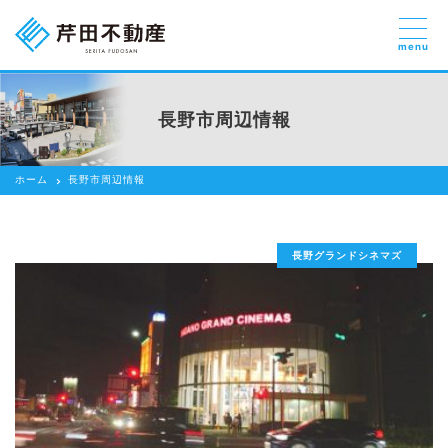
menu
売りたい
お部屋探しを
長野市周辺情報
貸したい方
依頼する
ホーム
長野市周辺情報
借りたい
売りたい
長野グランドシネマズ
買いたい
賃貸管理のご提案
芹田不動産の強み
スタッフ紹介
会社紹介