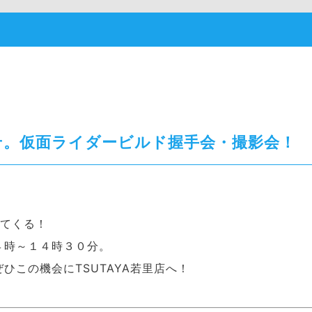
せ。仮面ライダービルド握手会・撮影会！
ってくる！
４時～１４時３０分。
ひこの機会にTSUTAYA若里店へ！