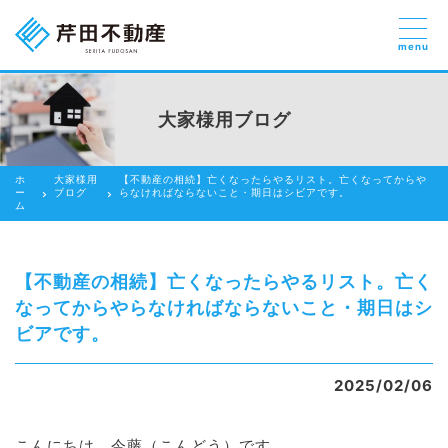
menu
売りたい
お部屋探しを
大家様用ブログ
貸したい方
依頼する
ホ
大家様用
【不動産の相続】亡くなったらやるリスト。亡くなってからや
借りたい
ー
ブログ
らなければならないこと・期日はシビアです。
ム
売りたい
買いたい
【不動産の相続】亡くなったらやるリスト。亡く
なってからやらなければならないこと・期日はシ
賃貸管理のご提案
ビアです。
芹田不動産の強み
2025/02/06
スタッフ紹介
会社紹介
こんにちは。今藤（こんどう）です。