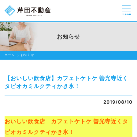
menu
売りたい
お部屋探しを
お知らせ
貸したい方
依頼する
ホーム
お知らせ
借りたい
売りたい
【おいしい飲食店】カフェトケトケ 善光寺近く
買いたい
タピオカミルクティかき氷！
賃貸管理のご提案
2019/08/10
芹田不動産の強み
おいしい飲食店 カフェトケトケ 善光寺近くタ
スタッフ紹介
ピオカミルクティかき氷！
会社紹介