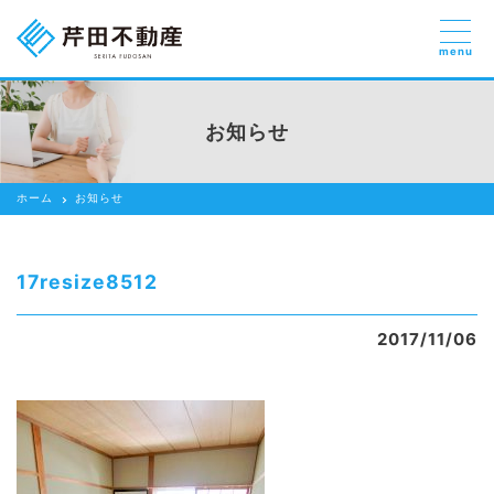
menu
売りたい
お部屋探しを
お知らせ
貸したい方
依頼する
ホーム
お知らせ
借りたい
売りたい
17resize8512
買いたい
2017/11/06
賃貸管理のご提案
芹田不動産の強み
スタッフ紹介
会社紹介