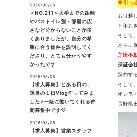
●引っ
2026/08/08
＜NO.211＞大学までの距離
お引越
やバストイレ別・部屋の広
２年お
さなど分からないことが多
そして
くありましたが、自分の希
さらに
望に合う物件を説明してく
芹田不
ださり、とても分かりやす
かったです
保証会
契約す
2026/08/08
そして
【求人募集】とある日の、
課長の１日Vlog作ってみま
オンラ
した♪一緒に働いてくれる仲
長野県
間募集中です♡
2026/08/08
【求人募集】営業スタッフ