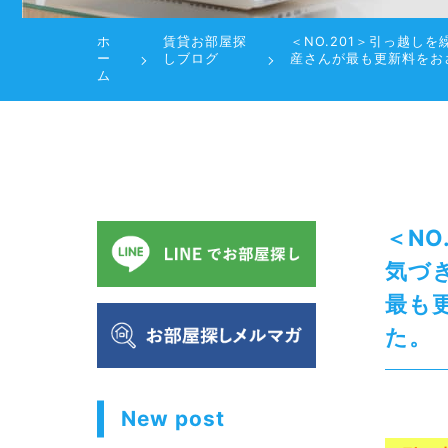
ホ
賃貸お部屋探
＜NO.201＞引っ越
ー
しブログ
産さんが最も更新料をお
ム
＜N
気づ
最も
た。
New post