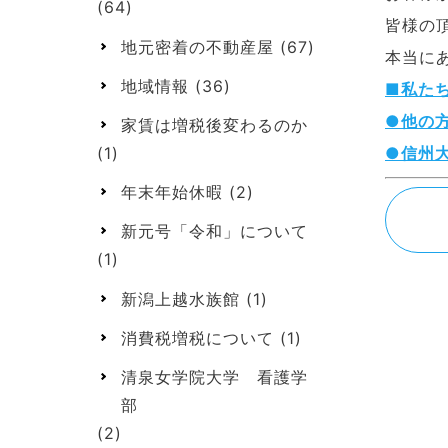
(64)
皆様の
地元密着の不動産屋
(67)
本当に
地域情報
(36)
■私た
●他の
家賃は増税後変わるのか
(1)
●信州
年末年始休暇
(2)
新元号「令和」について
(1)
新潟上越水族館
(1)
消費税増税について
(1)
清泉女学院大学 看護学
部
(2)