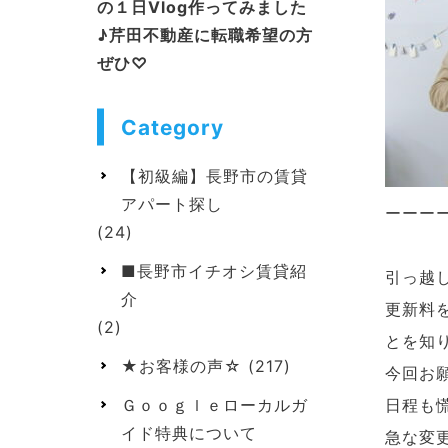
の１日Vlog作ってみました
♪芹田不動産に転職希望の方
ぜひ♡
Category
【初級編】長野市の賃貸
アパート探し
ーーー
(24)
■長野市イチオシ賃貸紹
引っ越
介
更新料
(2)
とを知
★お客様の声☆
(217)
今回お
日程も
Ｇｏｏｇｌｅローカルガ
イド特典について
急な変