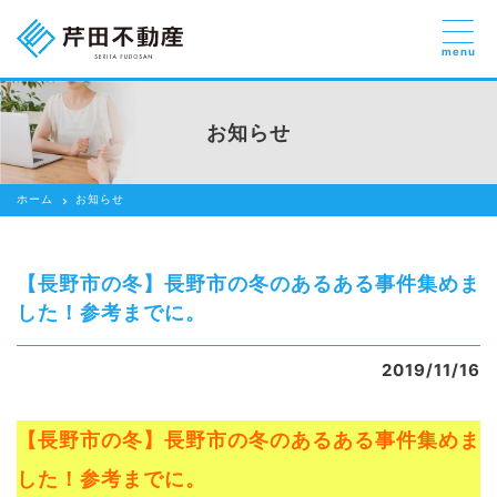
menu
売りたい
お部屋探しを
お知らせ
貸したい方
依頼する
ホーム
お知らせ
借りたい
売りたい
【長野市の冬】長野市の冬のあるある事件集めま
買いたい
した！参考までに。
賃貸管理のご提案
2019/11/16
芹田不動産の強み
【長野市の冬】長野市の冬のあるある事件集めま
スタッフ紹介
した！参考までに。
会社紹介