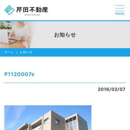
menu
売りたい
お部屋探しを
お知らせ
貸したい方
依頼する
ホーム
お知らせ
借りたい
売りたい
P1120007s
買いたい
2016/02/07
賃貸管理のご提案
芹田不動産の強み
スタッフ紹介
会社紹介