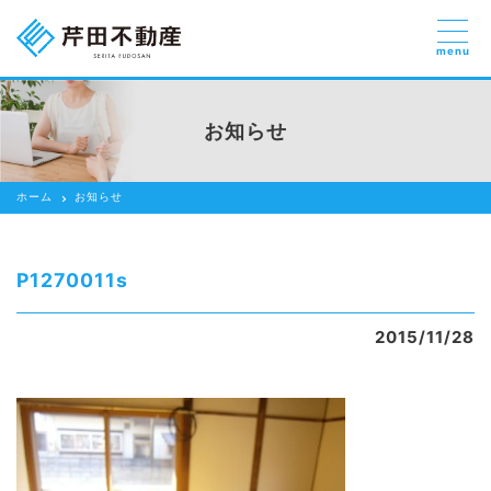
menu
売りたい
お部屋探しを
お知らせ
貸したい方
依頼する
ホーム
お知らせ
借りたい
売りたい
P1270011s
買いたい
2015/11/28
賃貸管理のご提案
芹田不動産の強み
スタッフ紹介
会社紹介