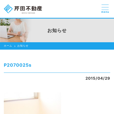
menu
売りたい
お部屋探しを
お知らせ
貸したい方
依頼する
ホーム
お知らせ
借りたい
売りたい
P2070025s
買いたい
2015/04/29
賃貸管理のご提案
芹田不動産の強み
スタッフ紹介
会社紹介