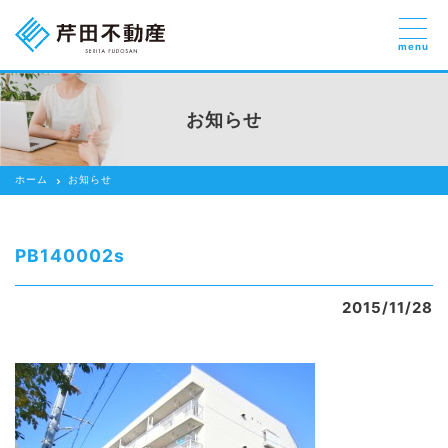
menu
売りたい
お部屋探しを
お知らせ
貸したい方
依頼する
ホーム
お知らせ
借りたい
売りたい
PB140002s
買いたい
2015/11/28
賃貸管理のご提案
芹田不動産の強み
スタッフ紹介
会社紹介