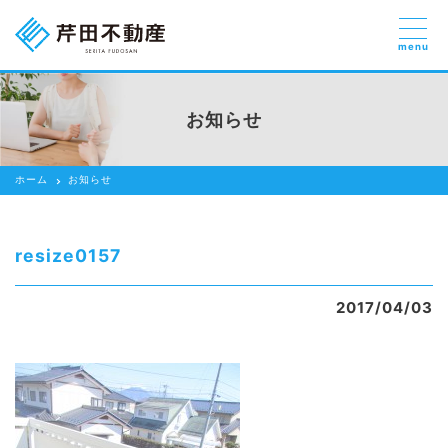
menu
売りたい
お部屋探しを
お知らせ
貸したい方
依頼する
ホーム
お知らせ
借りたい
売りたい
resize0157
買いたい
2017/04/03
賃貸管理のご提案
芹田不動産の強み
スタッフ紹介
会社紹介