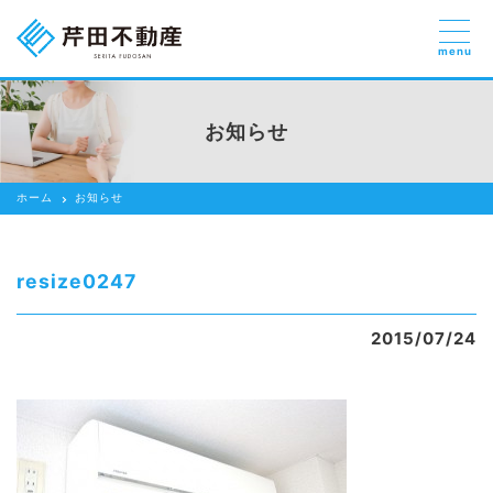
menu
売りたい
お部屋探しを
お知らせ
貸したい方
依頼する
ホーム
お知らせ
借りたい
売りたい
resize0247
買いたい
2015/07/24
賃貸管理のご提案
芹田不動産の強み
スタッフ紹介
会社紹介