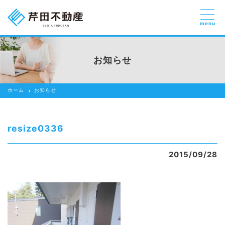
menu
売りたい
お部屋探しを
お知らせ
貸したい方
依頼する
ホーム
お知らせ
借りたい
売りたい
resize0336
買いたい
2015/09/28
賃貸管理のご提案
芹田不動産の強み
スタッフ紹介
会社紹介