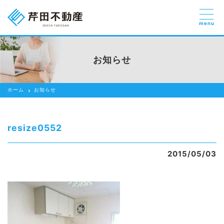
menu
売りたい
お部屋探しを
お知らせ
貸したい方
依頼する
ホーム
お知らせ
借りたい
売りたい
resize0552
買いたい
2015/05/03
賃貸管理のご提案
芹田不動産の強み
スタッフ紹介
会社紹介