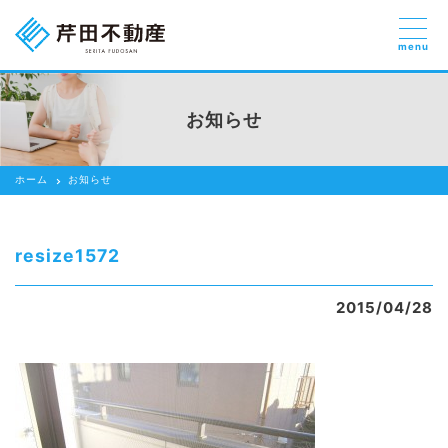
menu
売りたい
お部屋探しを
お知らせ
貸したい方
依頼する
ホーム
お知らせ
借りたい
売りたい
resize1572
買いたい
2015/04/28
賃貸管理のご提案
芹田不動産の強み
スタッフ紹介
会社紹介