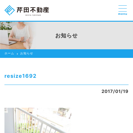
menu
売りたい
お部屋探しを
お知らせ
貸したい方
依頼する
ホーム
お知らせ
借りたい
売りたい
resize1692
買いたい
2017/01/19
賃貸管理のご提案
芹田不動産の強み
スタッフ紹介
会社紹介