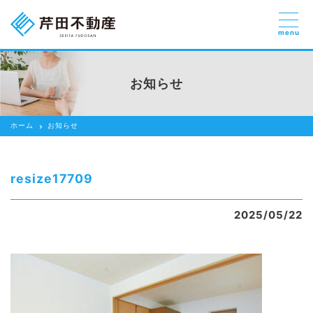
menu
売りたい
お部屋探しを
お知らせ
貸したい方
依頼する
ホーム
お知らせ
借りたい
売りたい
resize17709
買いたい
2025/05/22
賃貸管理のご提案
芹田不動産の強み
スタッフ紹介
会社紹介