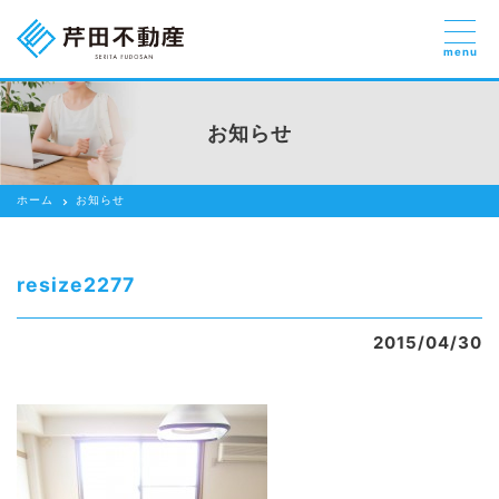
menu
売りたい
お部屋探しを
お知らせ
貸したい方
依頼する
ホーム
お知らせ
借りたい
売りたい
resize2277
買いたい
2015/04/30
賃貸管理のご提案
芹田不動産の強み
スタッフ紹介
会社紹介