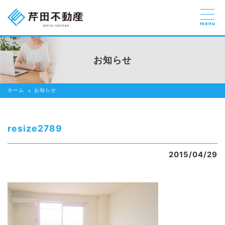
menu
売りたい
お部屋探しを
お知らせ
貸したい方
依頼する
ホーム
お知らせ
借りたい
売りたい
resize2789
買いたい
2015/04/29
賃貸管理のご提案
芹田不動産の強み
スタッフ紹介
会社紹介