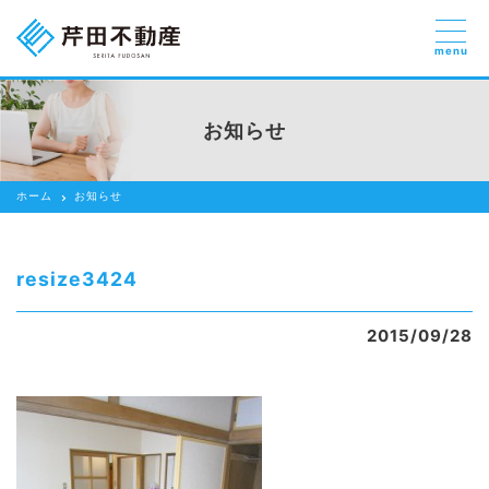
menu
売りたい
お部屋探しを
お知らせ
貸したい方
依頼する
ホーム
お知らせ
借りたい
売りたい
resize3424
買いたい
2015/09/28
賃貸管理のご提案
芹田不動産の強み
スタッフ紹介
会社紹介