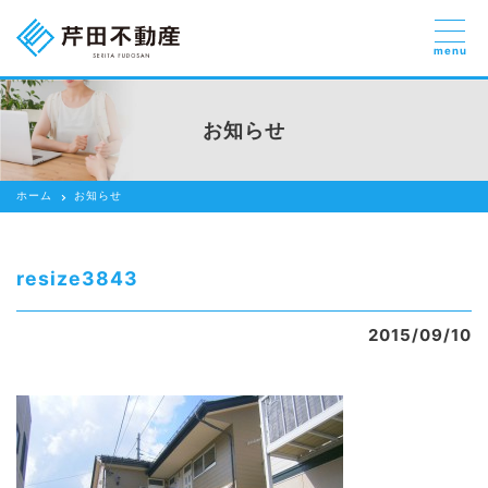
menu
売りたい
お部屋探しを
お知らせ
貸したい方
依頼する
ホーム
お知らせ
借りたい
売りたい
resize3843
買いたい
2015/09/10
賃貸管理のご提案
芹田不動産の強み
スタッフ紹介
会社紹介