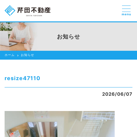
menu
売りたい
お部屋探しを
お知らせ
貸したい方
依頼する
ホーム
お知らせ
借りたい
売りたい
resize47110
買いたい
2026/06/07
賃貸管理のご提案
芹田不動産の強み
スタッフ紹介
会社紹介