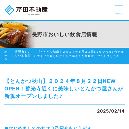
menu
売りたい
お部屋探しを
長野市おいしい飲食店情報
貸したい方
依頼する
ホ
長野市おい
【とんかつ秋山】２０２４年８月２２日NEW OPEN！善光寺
借りたい
ー
しい飲食店
近くに美味しいとんかつ屋さんが新規オープンしました♪
ム
売りたい
買いたい
【とんかつ秋山】２０２４年８月２２日NEW
OPEN！善光寺近くに美味しいとんかつ屋さんが
賃貸管理のご提案
新規オープンしました♪
芹田不動産の強み
2025/02/14
スタッフ紹介
会社紹介
●はじめましての方は自己紹介もどうぞ★