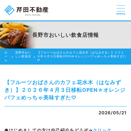
menu
売りたい
お部屋探しを
長野市おいしい飲食店情報
貸したい方
依頼する
ホ
長野市おい
【フルーツおばさんのカフェ花水木（はなみずき）】２０２
借りたい
ー
しい飲食店
６年４月３日移転OPEN☆オレンジパフェめっちゃ美味すぎた
ム
♡
売りたい
買いたい
【フルーツおばさんのカフェ花水木（はなみず
き）】２０２６年４月３日移転OPEN☆オレンジ
賃貸管理のご提案
パフェめっちゃ美味すぎた♡
芹田不動産の強み
2026/05/21
スタッフ紹介
会社紹介
●はじめましての方は自己紹介をどうぞ→
クリック