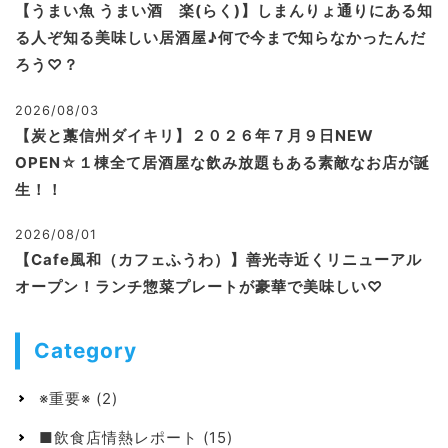
【うまい魚 うまい酒 楽(らく)】しまんりょ通りにある知
る人ぞ知る美味しい居酒屋♪何で今まで知らなかったんだ
ろう♡？
2026/08/03
【炭と藁信州ダイキリ】２０２６年７月９日NEW
OPEN☆１棟全て居酒屋な飲み放題もある素敵なお店が誕
生！！
2026/08/01
【Cafe風和（カフェふうわ）】善光寺近くリニューアル
オープン！ランチ惣菜プレートが豪華で美味しい♡
Category
※重要※
(2)
■飲食店情熱レポート
(15)