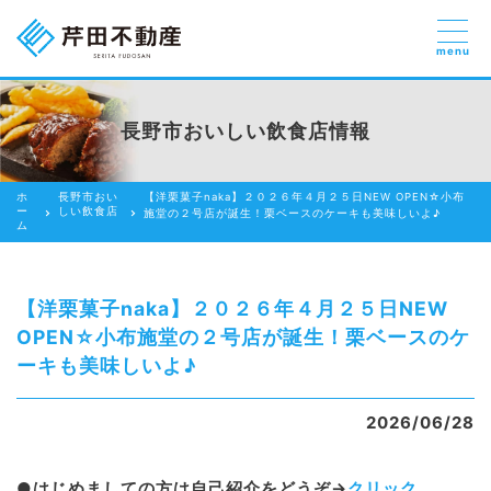
menu
売りたい
お部屋探しを
長野市おいしい飲食店情報
貸したい方
依頼する
ホ
長野市おい
【洋栗菓子naka】２０２６年４月２５日NEW OPEN☆小布
借りたい
ー
しい飲食店
施堂の２号店が誕生！栗ベースのケーキも美味しいよ♪
ム
売りたい
買いたい
【洋栗菓子naka】２０２６年４月２５日NEW
OPEN☆小布施堂の２号店が誕生！栗ベースのケ
賃貸管理のご提案
ーキも美味しいよ♪
芹田不動産の強み
2026/06/28
スタッフ紹介
会社紹介
●はじめましての方は自己紹介をどうぞ→
クリック