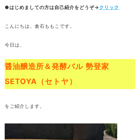
●はじめましての方は自己紹介をどうぞ→
クリック
ブログ
こんにちは。倉石ももこです。
退去連絡フォームはこちら
今日は、
お部屋探し専用LINEはこちら
醤油醸造所＆発酵バル 勢登家
SETOYA（セトヤ）
をご紹介します。