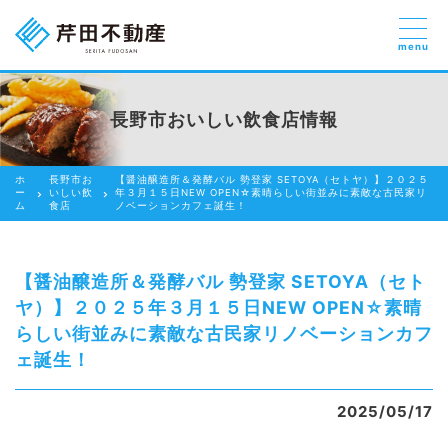
menu
売りたい
お部屋探しを
長野市おいしい飲食店情報
貸したい方
依頼する
ホ
長野市お
【醤油醸造所＆発酵バル 勢登家 SETOYA（セトヤ）】２０２５
借りたい
ー
いしい飲
年３月１５日NEW OPEN☆素晴らしい街並みに素敵な古民家リ
ム
食店
ノベーションカフェ誕生！
売りたい
買いたい
【醤油醸造所＆発酵バル 勢登家 SETOYA（セト
ヤ）】２０２５年３月１５日NEW OPEN☆素晴
賃貸管理のご提案
らしい街並みに素敵な古民家リノベーションカフ
ェ誕生！
芹田不動産の強み
スタッフ紹介
2025/05/17
会社紹介